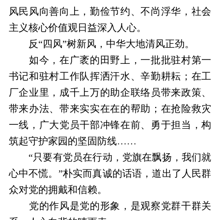
风民风向善向上，勤俭节约、不尚浮华，社会
主义核心价值观日益深入人心。
反“四风”树新风，中华大地清风正劲。
如今，在广袤的田野上，一批批驻村第一
书记和驻村工作队挥洒汗水、辛勤耕耘；在工
厂企业里，成千上万的助企联络员带来政策、
带来办法、带来实实在在的帮助；在抢险救灾
一线，广大党员干部冲锋在前、勇于担当，构
筑起守护家园的坚固防线……
“只要有党员在行动，党旗在飘扬，我们就
心中不慌。”朴实而真诚的话语，道出了人民群
众对党的拥戴和信赖。
党的作风是党的形象，是观察党群干群关