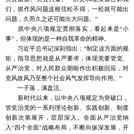
们，抓作风问题这根弦松不得，一松就可能出
问题，久而久之还可能出大问题。”
抓中央八项规定贯彻落实，看起来是“小
事”，但体现的是一种自我革命的精神。
习近平总书记深刻指出：“制定这方面的规
矩，指导思想就是从严要求，体现党要管党、
从严治党，对人民群众期盼作出积极回应，对
党风政风乃至整个社会风气发挥导向作用。”
一子落，满盘活。
新时代以来，以中央八项规定为突破口，
管党治党的一系列理论创新、实践创新、制度
创新次第展开，层层深入。全面从严治党纳
入“四个全面”战略布局，不断向纵深发展，开