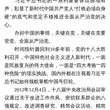
习近平总书记的一系列重要讲话掷地有
声，彰显了新时代中国共产党人“打铁必须自身
硬”的底气和坚定不移推进全面从严治党的决
心。
办好中国的事情，关键在党，关键在党要
管党、全面从严治党。
时间指针拨回到10多年前，党的十八大胜
利召开，中国特色社会主义进入新时代，一面
是民族复兴的伟大使命，一面是“四大考验”“四
种危险”的现实挑战。国内外都在注视着习近平
总书记如何领航掌舵中国号巨轮。
2012年12月4日，十八届中央政治局会议审
议通过关于改进工作作风、密切联系群众的八
项规定。改进调查研究、精简会议活动、精简