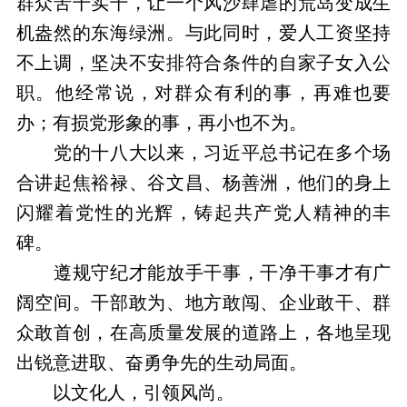
群众苦干实干，让一个风沙肆虐的荒岛变成生
机盎然的东海绿洲。与此同时，爱人工资坚持
不上调，坚决不安排符合条件的自家子女入公
职。他经常说，对群众有利的事，再难也要
办；有损党形象的事，再小也不为。
党的十八大以来，习近平总书记在多个场
合讲起焦裕禄、谷文昌、杨善洲，他们的身上
闪耀着党性的光辉，铸起共产党人精神的丰
碑。
遵规守纪才能放手干事，干净干事才有广
阔空间。干部敢为、地方敢闯、企业敢干、群
众敢首创，在高质量发展的道路上，各地呈现
出锐意进取、奋勇争先的生动局面。
以文化人，引领风尚。