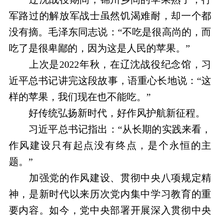
军路过的解放军战士虽然饥渴难耐，却一个都
没有摘。毛泽东同志说：“不吃是很高尚的，而
吃了是很卑鄙的，因为这是人民的苹果。”
上次是2022年秋，在辽沈战役纪念馆，习
近平总书记讲完这段故事，语重心长地说：“这
样的苹果，我们现在也不能吃。”
好传统弘扬新时代，好作风护航新征程。
习近平总书记指出：“从长期的实践来看，
作风建设只有起点没有终点，是个永恒的主
题。”
加强党的作风建设、贯彻中央八项规定精
神，是新时代以来历次党内集中学习教育的重
要内容。如今，党中央部署开展深入贯彻中央