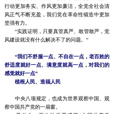
行动更加务实、作风更加廉洁，全党全社会清
风正气不断充盈，我们党在革命性锻造中更加
坚强有力。
“实践证明，只要真管真严、敢管敢严，党
风建设就没有什么解决不了的问题。”
“我们不舒服一点、不自在一点，老百姓的
舒适度就好一点、满意度就高一点，对我们的
感觉就好一点”
植根人民、造福人民
中央八项规定，也成为世界观察中国、观
察中国共产党的一扇窗。