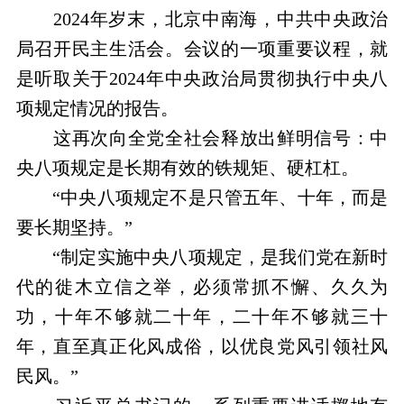
2024年岁末，北京中南海，中共中央政治
局召开民主生活会。会议的一项重要议程，就
是听取关于2024年中央政治局贯彻执行中央八
项规定情况的报告。
这再次向全党全社会释放出鲜明信号：中
央八项规定是长期有效的铁规矩、硬杠杠。
“中央八项规定不是只管五年、十年，而是
要长期坚持。”
“制定实施中央八项规定，是我们党在新时
代的徙木立信之举，必须常抓不懈、久久为
功，十年不够就二十年，二十年不够就三十
年，直至真正化风成俗，以优良党风引领社风
民风。”