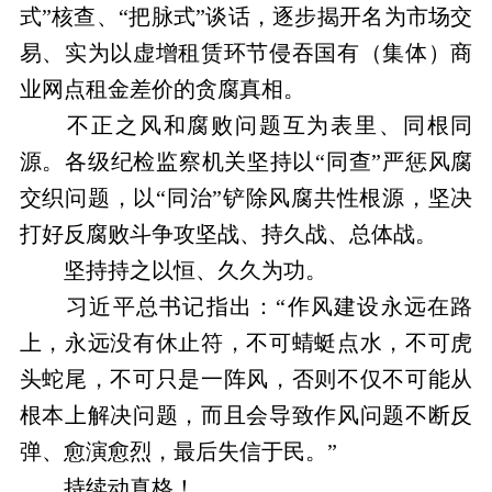
式”核查、“把脉式”谈话，逐步揭开名为市场交
易、实为以虚增租赁环节侵吞国有（集体）商
业网点租金差价的贪腐真相。
不正之风和腐败问题互为表里、同根同
源。各级纪检监察机关坚持以“同查”严惩风腐
交织问题，以“同治”铲除风腐共性根源，坚决
打好反腐败斗争攻坚战、持久战、总体战。
坚持持之以恒、久久为功。
习近平总书记指出：“作风建设永远在路
上，永远没有休止符，不可蜻蜓点水，不可虎
头蛇尾，不可只是一阵风，否则不仅不可能从
根本上解决问题，而且会导致作风问题不断反
弹、愈演愈烈，最后失信于民。”
持续动真格！