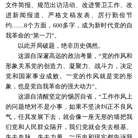
文件简报、规范出访活动、改进警卫工作、改
进新闻报道、严格文稿发表、厉行勤俭节
约……8个方面，600多字，成为新时代党的自
我革命的“第一刀”。
以此开局破题，绝非历史偶然。
这源自深邃高远的政治考量，“党的作风和
形象关系党的创造力、凝聚力、战斗力，决定
党和国家事业成败。”“党的作风就是党的形
象，也是党自我革命的强大动力”。
这源自清醒坚定的惕厉自省，“工作作风上
的问题绝对不是小事，如果不坚决纠正不良风
气，任其发展下去，就会像一座无形的墙把我
们党和人民群众隔开，我们党就会失去根基、
失去血脉、失去力量。”“历史和现实都告诉我