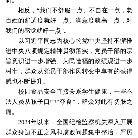
听。”
相反，“我们不舒服一点、不自在一点，老
百姓的舒适度就好一点、满意度就高一点，对
我们的感觉就好一点”。
以习近平同志为核心的党中央坚持不懈推
进中央八项规定精神贯彻落实，党员干部的宗
旨意识进一步增强、为民造福的政绩观进一步
树牢，群众从党员干部作风转变中享有的获得
感也不断提升。
校园食品安全直接关系学生健康，一些不
法人员从孩子口中“夺食”，群众对此有切肤之
痛。
2024年以来，全国纪检监察机关深入开展
群众身边不正之风和腐败问题集中整治，严厉