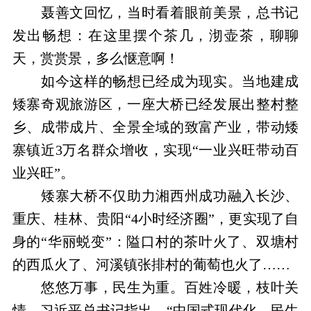
聂善文回忆，当时看着眼前美景，总书记
发出畅想：在这里摆个茶几，沏壶茶，聊聊
天，赏赏景，多么惬意啊！
如今这样的畅想已经成为现实。当地建成
矮寨奇观旅游区，一座大桥已经发展出整村整
乡、成带成片、全景全域的致富产业，带动矮
寨镇近3万名群众增收，实现“一业兴旺带动百
业兴旺”。
矮寨大桥不仅助力湘西州成功融入长沙、
重庆、桂林、贵阳“4小时经济圈”，更实现了自
身的“华丽蜕变”：隘口村的茶叶火了、双塘村
的西瓜火了、河溪镇张排村的葡萄也火了……
悠悠万事，民生为重。百姓冷暖，枝叶关
情。习近平总书记指出，“中国式现代化，民生