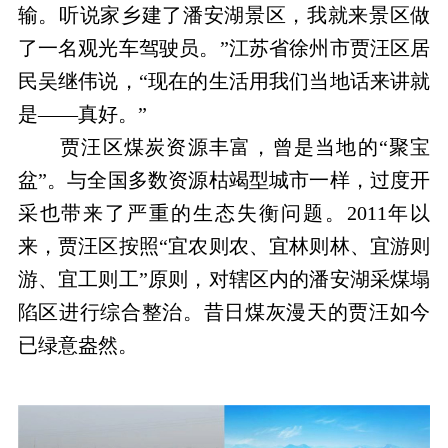
输。听说家乡建了潘安湖景区，我就来景区做
了一名观光车驾驶员。”江苏省徐州市贾汪区居
民吴继伟说，“现在的生活用我们当地话来讲就
是——真好。”
贾汪区煤炭资源丰富，曾是当地的“聚宝
盆”。与全国多数资源枯竭型城市一样，过度开
采也带来了严重的生态失衡问题。2011年以
来，贾汪区按照“宜农则农、宜林则林、宜游则
游、宜工则工”原则，对辖区内的潘安湖采煤塌
陷区进行综合整治。昔日煤灰漫天的贾汪如今
已绿意盎然。