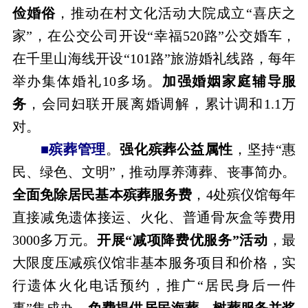
俭婚俗
，推动在村文化活动大院成立“喜庆之
家”，在公交公司开设“幸福520路”公交婚车，
在千里山海线开设“101路”旅游婚礼线路，每年
举办集体婚礼10多场。
加强婚姻家庭辅导服
务
，会同妇联开展离婚调解，累计调和1.1万
对。
■殡葬管理
。
强化殡葬公益属性
，坚持“惠
民、绿色、文明”，推动厚养薄葬、丧事简办。
全面免除居民基本殡葬服务费
，4处殡仪馆每年
直接减免遗体接运、火化、普通骨灰盒等费用
3000多万元。
开展“减项降费优服务”活动
，最
大限度压减殡仪馆非基本服务项目和价格，实
行遗体火化电话预约，推广“居民身后一件
事”集成办。
免费提供居民海葬、树葬服务并奖